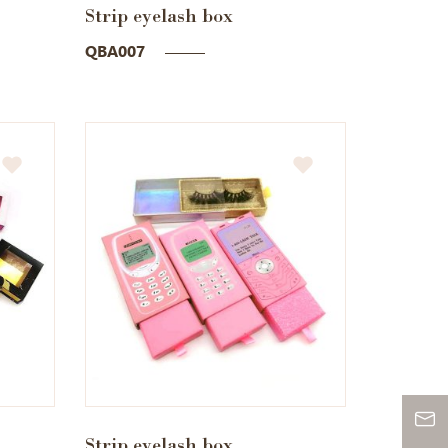
Strip eyelash box
QBA007
Strip eyelash box