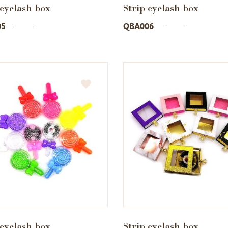
 eyelash box
Strip eyelash box
05
QBA006
 eyelash box
Strip eyelash box