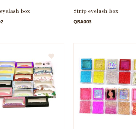
 eyelash box
Strip eyelash box
02
QBA003