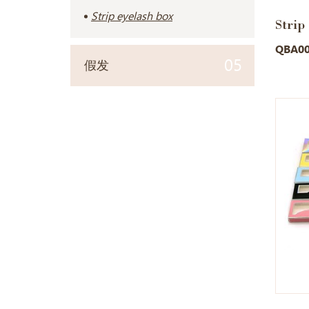
Strip eyelash box
Strip
QBA0
05
假发