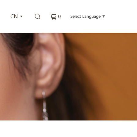
CN
0
Select Language
▼