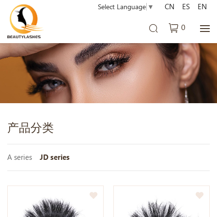
CN
ES
EN
Select Language
▼
0
产品分类
A series
JD series