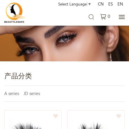
CN
ES
EN
Select Language
▼
0
产品分类
A series
JD series