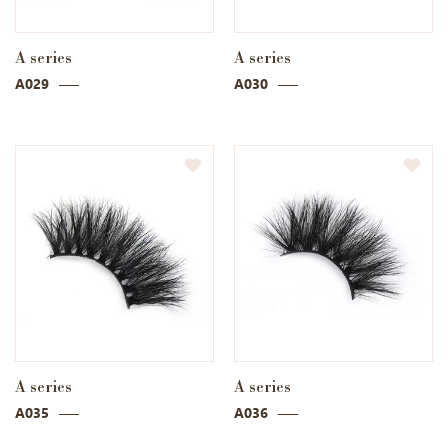
A series
A series
A029
A030
A series
A series
A035
A036