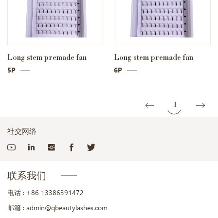
Long stem premade fan
Long stem premade fan
5P
6P
1
社交网络
联系我们
电话 :
+86 13386391472
邮箱 :
admin@qbeautylashes.com