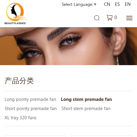
CN
ES
EN
Select Language
▼
0
产品分类
Long pointy premade fan
Long stem premade fan
Short pointy premade fan
Short stem premade fan
XL tray 320 fans