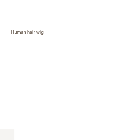
n
Human hair wig