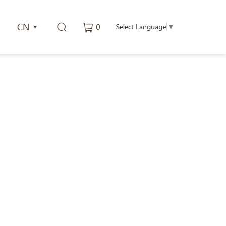
CN
0
Select Language
▼