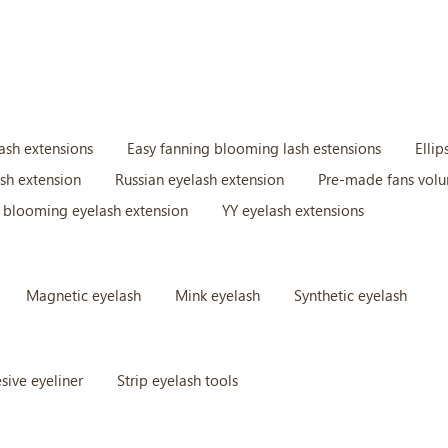
lash extensions
Easy fanning blooming lash estensions
Ellip
ash extension
Russian eyelash extension
Pre-made fans volu
 blooming eyelash extension
YY eyelash extensions
Magnetic eyelash
Mink eyelash
Synthetic eyelash
sive eyeliner
Strip eyelash tools