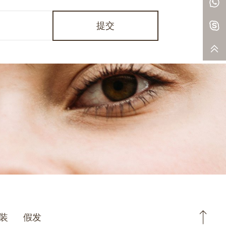
提交
装
假发