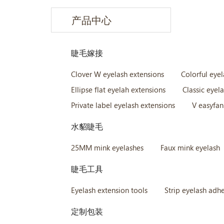
产品中心
睫毛嫁接
Clover W eyelash extensions
Colorful eye
Ellipse flat eyelah extensions
Classic eyel
Private label eyelash extensions
V easyfan
水貂睫毛
25MM mink eyelashes
Faux mink eyelash
睫毛工具
Eyelash extension tools
Strip eyelash adhe
定制包装