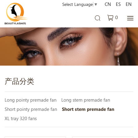
CN
ES
EN
Select Language
▼
0
产品分类
Long pointy premade fan
Long stem premade fan
Short pointy premade fan
Short stem premade fan
XL tray 320 fans