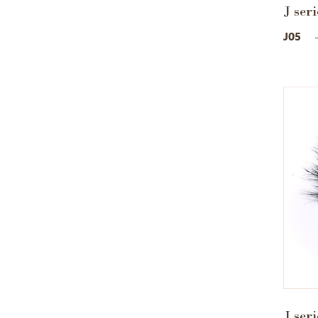
J seri
J05
J seri