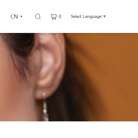
CN
0
Select Language
▼