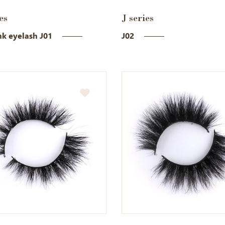
es
J series
k eyelash J01
J02