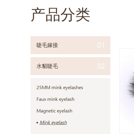
产品分类
01
睫毛嫁接
02
水貂睫毛
25MM mink eyelashes
Faux mink eyelash
Magnetic eyelash
Mink eyelash