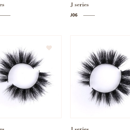
es
J series
J06
es
J series