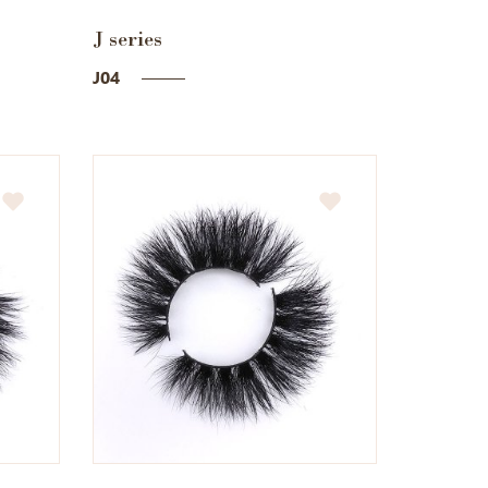
J series
J04