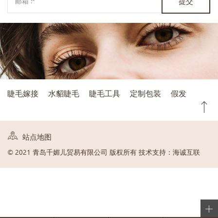
提交
睫毛嫁接
水貂睫毛
睫毛工具
定制包装
假发
站点地图
© 2021 青岛千媚儿贸易有限公司 版权所有
技术支持：海诚互联