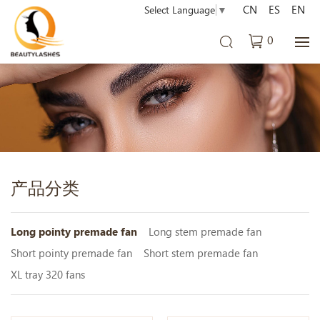
CN
ES
EN
Select Language
▼
0
产品分类
Long pointy premade fan
Long stem premade fan
Short pointy premade fan
Short stem premade fan
XL tray 320 fans